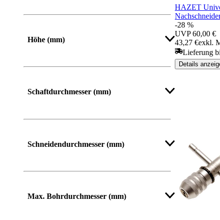
HAZET Unive
Von
Bis
Nachschneide
-28 %
UVP
60,00 €
Höhe (mm)
43,27 €
exkl. 
Lieferung b
Details anzeig
Von
Bis
Schaftdurchmesser (mm)
Mehr anzeigen
Schneidendurchmesser (mm)
Max. Bohrdurchmesser (mm)