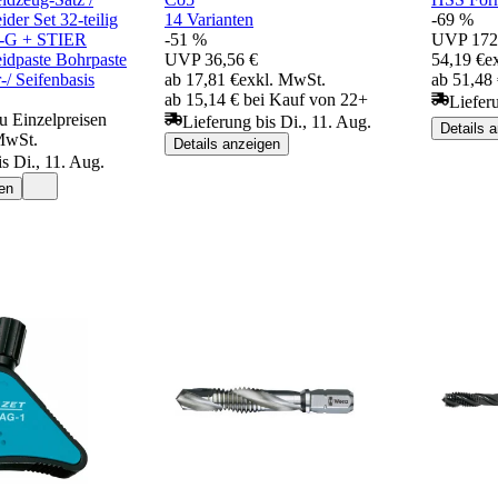
der Set 32-teilig
14 Varianten
-69 %
-G + STIER
-51 %
UVP
172
idpaste Bohrpaste
UVP
36,56 €
54,19 €
e
/ Seifenbasis
ab 17,81 €
exkl. MwSt.
ab 51,48
ab 15,14 € bei Kauf von 22+
Liefer
u Einzelpreisen
Lieferung bis Di., 11. Aug.
Details 
MwSt.
Details anzeigen
s Di., 11. Aug.
en