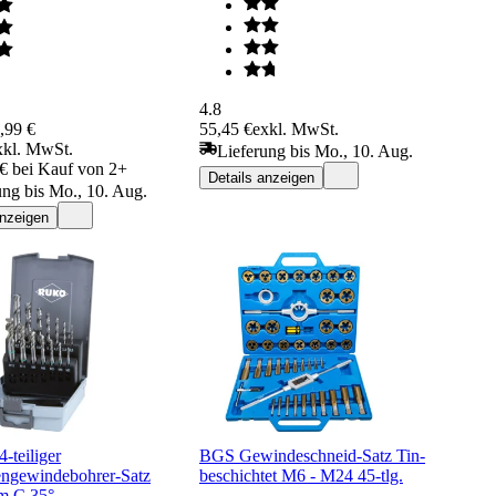
4.8
,99 €
55,45 €
exkl. MwSt.
xkl. MwSt.
Lieferung bis Mo., 10. Aug.
 € bei Kauf von 2+
Details anzeigen
ung bis Mo., 10. Aug.
anzeigen
teiliger
BGS Gewindeschneid-Satz Tin-
ngewindebohrer-Satz
beschichtet M6 - M24 45-tlg.
m C 35°