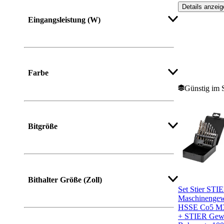
Details anzeig
Eingangsleistung (W)
Farbe
Günstig im 
Bitgröße
Bithalter Größe (Zoll)
Set Stier STI
Maschinengew
HSSE Co5 M3-
+ STIER Gewi