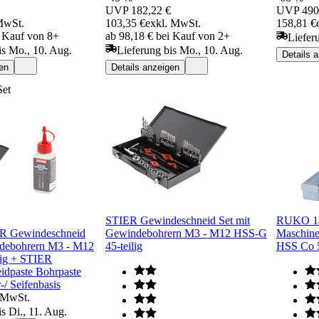
UVP
182,22 €
UVP
490
MwSt.
103,35 €
exkl. MwSt.
158,81 €
i Kauf von 8+
ab 98,18 € bei Kauf von 2+
Lieferu
is Mo., 10. Aug.
Lieferung bis Mo., 10. Aug.
Details 
en
Details anzeigen
Set
STIER Gewindeschneid Set mit
RUKO 14-
ER Gewindeschneid
Gewindebohrern M3 - M12 HSS-G
Maschine
ndebohrern M3 - M12
45-teilig
HSS Co 
lig + STIER
idpaste Bohrpaste
/ Seifenbasis
 MwSt.
s Di., 11. Aug.