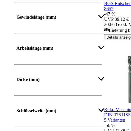
BGS Ratschen
8652
-47 %
Gewindelänge (mm)
UVP
39,12 €
20,66 €
exkl. 
Lieferung bi
Details anzeig
Mehr anzeigen
Arbeitslänge (mm)
Mehr anzeigen
Dicke (mm)
Ruko Maschin
Schlüsselweite (mm)
DIN 376 HSS
5 Varianten
-56 %
UVP
21,38 €