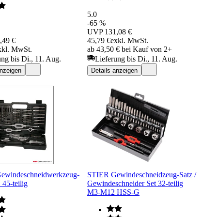
5.0
-65 %
UVP
131,08 €
,49 €
45,79 €
exkl. MwSt.
xkl. MwSt.
ab 43,50 € bei Kauf von 2+
ung bis Di., 11. Aug.
Lieferung bis Di., 11. Aug.
anzeigen
Details anzeigen
windeschneidwerkzeug-
STIER Gewindeschneidzeug-Satz /
45-teilig
Gewindeschneider Set 32-teilig
M3-M12 HSS-G