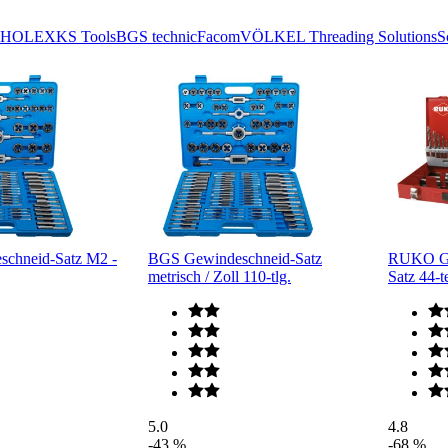
HOLEX
KS Tools
BGS technic
Facom
VÖLKEL Threading Solutions
S
chneid-Satz M2 -
BGS Gewindeschneid-Satz
RUKO Ge
metrisch / Zoll 110-tlg.
Satz 44-t
5.0
4.8
-43 %
-68 %