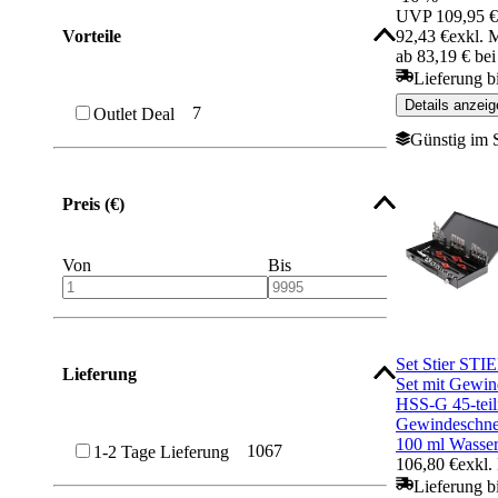
UVP
109,95 €
92,43 €
exkl. 
Vorteile
ab 83,19 € be
Lieferung b
Details anzeig
7
Outlet Deal
Günstig im 
Preis (€)
Von
Bis
Set Stier STI
Lieferung
Set mit Gewi
HSS-G 45-tei
Gewindeschne
100 ml Wasser-
1067
1-2 Tage Lieferung
106,80 €
exkl.
Lieferung bi