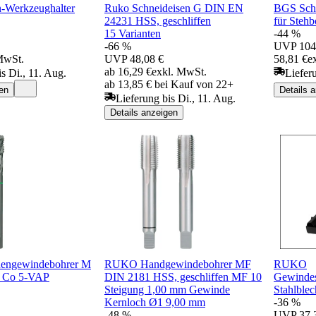
-Werkzeughalter
Ruko Schneideisen G DIN EN
BGS Schn
24231 HSS, geschliffen
für Stehb
15 Varianten
-44 %
-66 %
UVP
104
MwSt.
UVP
48,08 €
58,81 €
e
ab 16,29 €
exkl. MwSt.
s Di., 11. Aug.
Liefer
ab 13,85 € bei Kauf von 22+
en
Details 
Lieferung bis Di., 11. Aug.
Details anzeigen
engewindebohrer M
RUKO Handgewindebohrer MF
RUKO
 Co 5-VAP
DIN 2181 HSS, geschliffen MF 10
Gewindes
Steigung 1,00 mm Gewinde
Stahlblec
Kernloch Ø1 9,00 mm
-36 %
-48 %
UVP
37,