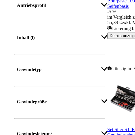
Bohrpaste 100
Antriebsprofil
Seifenbasis
-5 %
im Vergleich z
55,39 €
exkl. 
Lieferung bi
Details anzeig
Inhalt (l)
Günstig im 
Gewindetyp
Mehr anzeigen
Gewindegröße
Mehr anzeigen
Set Stier STI
Gewindesteigung
Gewindeschnei