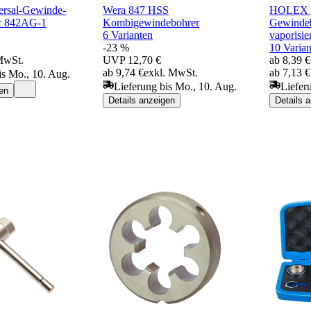
rsal-Gewinde-
Wera 847 HSS
HOLEX M
r 842AG-1
Kombigewindebohrer
Gewinde
6 Varianten
vaporisier
-23 %
10 Varian
MwSt.
UVP
12,70 €
ab 8,39 €
ab 9,74 €
exkl. MwSt.
ab 7,13 
is Mo., 10. Aug.
Lieferung bis Mo., 10. Aug.
Liefer
en
Details anzeigen
Details 