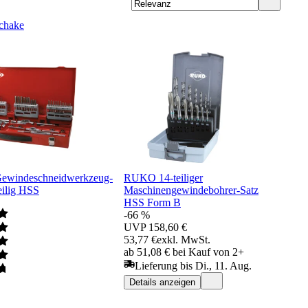
chake
windeschneidwerkzeug-
RUKO 14-teiliger
eilig HSS
Maschinengewindebohrer-Satz
HSS Form B
-66 %
UVP
158,60 €
53,77 €
exkl. MwSt.
ab 51,08 € bei Kauf von 2+
Lieferung bis Di., 11. Aug.
Details anzeigen