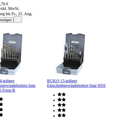
,76 €
exkl. MwSt.
ng bis Fr., 21. Aug.
anzeigen
teiliger
RUKO 15-teiliger
ngewindebohrer-Satz
Einschnittgewindebohrer-Satz HSS
5 Form B