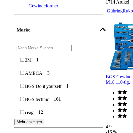
1714
Artikel
Gewindeformer
Gühring
Ruko
Marke
1
3M
3
AMECA
BGS Gewindes
M18 110-tlg.
1
BGS Do it yourself
161
BGS technic
12
ceag
Mehr anzeigen
4.9
-16 %