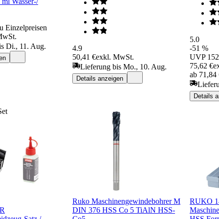
 ml Wasser-/
u Einzelpreisen
MwSt.
5.0
s Di., 11. Aug.
4.9
-51 %
50,41 €
exkl. MwSt.
UVP
152
en
75,62 €
e
Lieferung bis Mo., 10. Aug.
ab 71,84
Details anzeigen
Liefer
Details 
Set
Ruko Maschinengewindebohrer M
RUKO 14-
ER
DIN 376 HSS Co 5 TiAlN HSS-
Maschine
dzeug-Satz /
Co5
HSS For