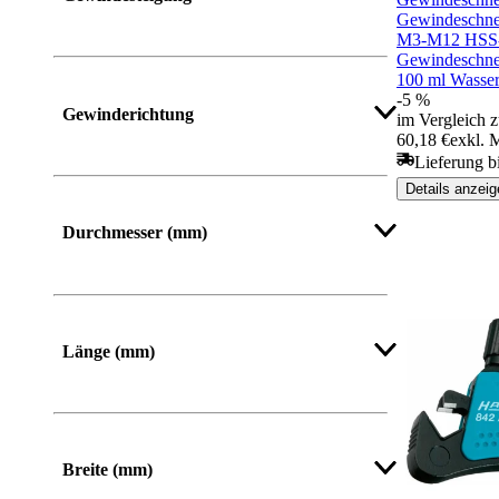
Gewindeschnei
M3-M12 HSS
Gewindeschne
100 ml Wasser-
Mehr anzeigen
-5 %
Gewinderichtung
im Vergleich z
60,18 €
exkl. 
Lieferung bi
Details anzeig
Durchmesser (mm)
Mehr anzeigen
Länge (mm)
Von
Bis
Breite (mm)