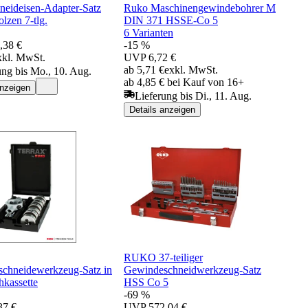
eideisen-Adapter-Satz
Ruko Maschinengewindebohrer M
olzen 7-tlg.
DIN 371 HSSE-Co 5
6 Varianten
,38 €
-15 %
xkl. MwSt.
UVP
6,72 €
ab 5,71 €
exkl. MwSt.
ung bis Mo., 10. Aug.
ab 4,85 € bei Kauf von 16+
anzeigen
Lieferung bis Di., 11. Aug.
Details anzeigen
RUKO 37-teiliger
chneidewerkzeug-Satz in
Gewindeschneidwerkzeug-Satz
hkassette
HSS Co 5
-69 %
37 €
UVP
572,04 €