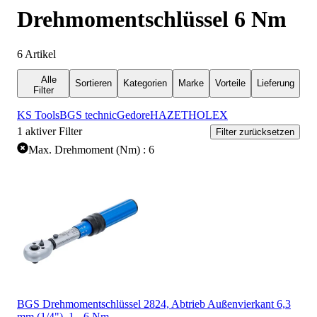
Drehmomentschlüssel 6 Nm
6
Artikel
Alle
Sortieren
Kategorien
Marke
Vorteile
Lieferung
Filter
KS Tools
BGS technic
Gedore
HAZET
HOLEX
1
aktiver Filter
Filter zurücksetzen
Max. Drehmoment (Nm) : 6
BGS Drehmomentschlüssel 2824, Abtrieb Außenvierkant 6,3
mm (1/4"), 1 - 6 Nm