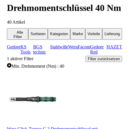
Drehmomentschlüssel 40 Nm
40
Artikel
Alle
Sortieren
Kategorien
Marke
Vorteile
Lieferung
Filter
Gedore
KS
BGS
Stahlwille
Wera
Facom
Gedore
HAZET
Tools
technic
Red
1
aktiver Filter
Filter zurücksetzen
Min. Drehmoment (Nm) : 40
Wera Click-Torque C 2 Drehmomentschlüssel mit