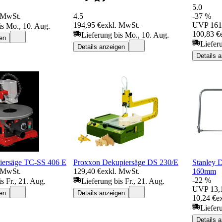
5.0
 MwSt.
4.5
-37 %
194,95 €
exkl. MwSt.
UVP
161
is Mo., 10. Aug.
100,83 €
Lieferung bis Mo., 10. Aug.
en
Liefer
Details anzeigen
Details 
iersäge TC-SS 406 E
Proxxon Dekupiersäge DS 230/E
Stanley 
 MwSt.
129,40 €
exkl. MwSt.
160mm
-22 %
s Fr., 21. Aug.
Lieferung bis Fr., 21. Aug.
UVP
13,
en
Details anzeigen
10,24 €
e
Lieferu
Details 