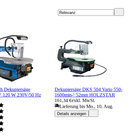
h Dekupiersäge
Dekupiersäge DKS 504 Vario 550-
 120 W 230V/50 Hz
1600min-¹ 52mm HOLZSTAR
161,34 €
exkl. MwSt.
Lieferung bis Mo., 10. Aug.
Details anzeigen