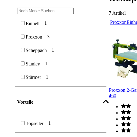
7
Artikel
Proxxon
Einhe
1
Einhell
3
Proxxon
1
Scheppach
1
Stanley
1
Stürmer
Proxxon 2-Ga
460
Vorteile
1
Topseller