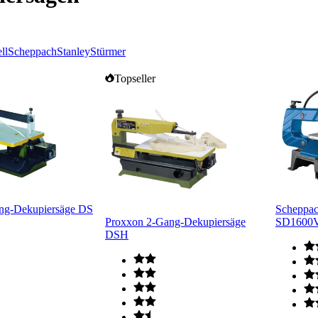
ll
Scheppach
Stanley
Stürmer
Topseller
ng-Dekupiersäge DS
Scheppac
Proxxon 2-Gang-Dekupiersäge
SD1600V
DSH