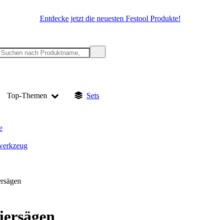
Entdecke jetzt die neuesten Festool Produkte!
Top-Themen
Sets
e
werkzeug
rsägen
iersägen