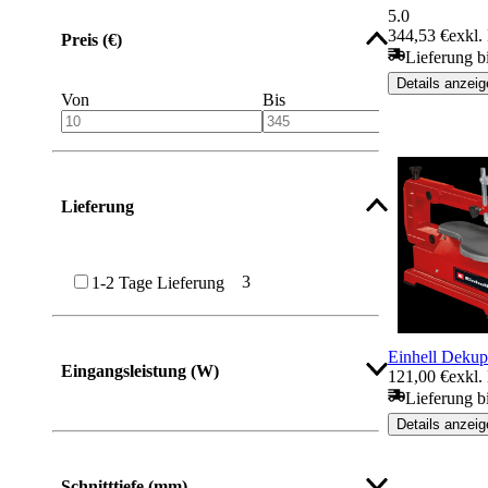
5.0
344,53 €
exkl.
Preis (€)
Lieferung b
Details anzeig
Von
Bis
Lieferung
3
1-2 Tage Lieferung
Einhell Dekup
Eingangsleistung (W)
121,00 €
exkl.
Lieferung bi
Details anzeig
Schnitttiefe (mm)