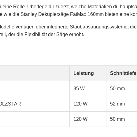
eine Rolle. Überlege dir zuerst, welche Materialien du hauptsä
le wie die Stanley Dekupiersäge FatMax 160mm bieten eine kom
e Modelle verfügen über integrierte Staubabsaugungssysteme, di
eil, der die Flexibilität der Säge erhöht.
Leistung
Schnitttiefe
85 W
50 mm
 HOLZSTAR
120 W
52 mm
120 W
50 mm