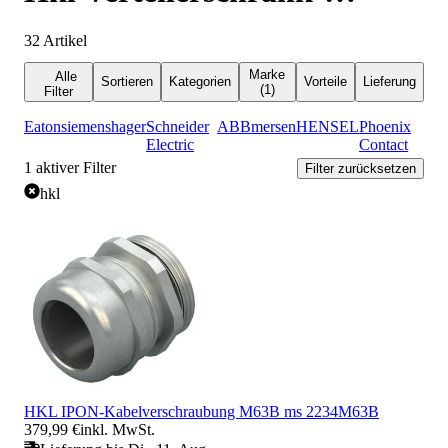
Technik
32
Artikel
Marke
Alle
Sortieren
Kategorien
Vorteile
Lieferung
(1)
Filter
Eaton
siemens
hager
Schneider
ABB
mersen
HENSEL
Phoenix
Electric
Contact
1
aktiver Filter
Filter zurücksetzen
hkl
HKL IPON-Kabelverschraubung M63B ms 2234M63B
379,99 €
inkl. MwSt.