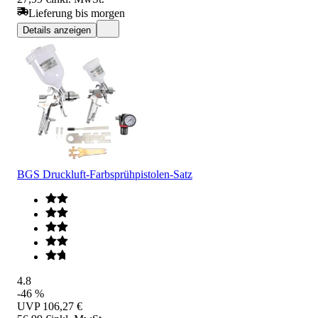
Lieferung bis morgen
Details anzeigen
BGS Druckluft-Farbsprühpistolen-Satz
4.8
-46 %
UVP
106,27 €