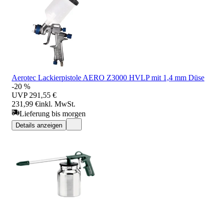
Aerotec Lackierpistole AERO Z3000 HVLP mit 1,4 mm Düse
-20 %
UVP
291,55 €
231,99 €
inkl. MwSt.
Lieferung bis morgen
Details anzeigen