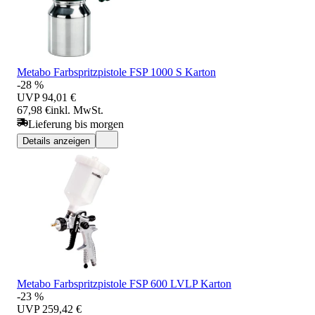
Metabo Farbspritzpistole FSP 1000 S Karton
-28 %
UVP
94,01 €
67,98 €
inkl. MwSt.
Lieferung bis morgen
Details anzeigen
Metabo Farbspritzpistole FSP 600 LVLP Karton
-23 %
UVP
259,42 €