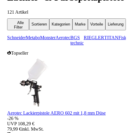
121
Artikel
Alle
Sortieren
Kategorien
Marke
Vorteile
Lieferung
Filter
Schneider
Metabo
Monster
Aerotec
BGS
RIEGLER
TITAN
Fiskars
technic
Topseller
Aerotec Lackierpistole AERO 602 mit 1,8 mm Düse
-26 %
UVP
108,29 €
79,99 €
inkl. MwSt.