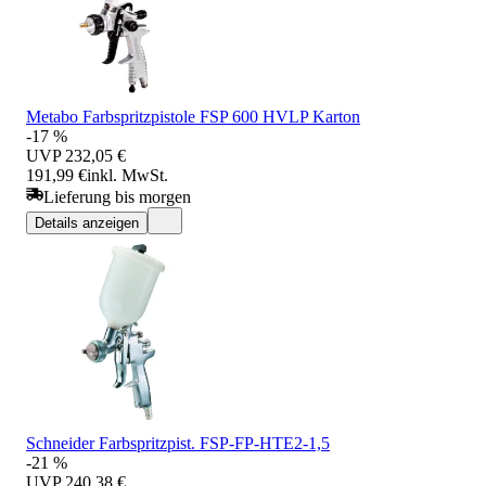
Metabo Farbspritzpistole FSP 600 HVLP Karton
-17 %
UVP
232,05 €
191,99 €
inkl. MwSt.
Lieferung bis morgen
Details anzeigen
Schneider Farbspritzpist. FSP-FP-HTE2-1,5
-21 %
UVP
240,38 €