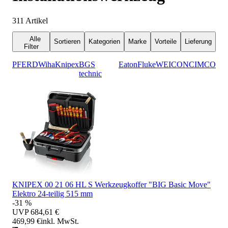
311
Artikel
Alle
Sortieren
Kategorien
Marke
Vorteile
Lieferung
Filter
PFERD
Wiha
Knipex
BGS
Eaton
Fluke
WEICON
CIMCO
technic
KNIPEX 00 21 06 HL S Werkzeugkoffer "BIG Basic Move"
Elektro 24-teilig 515 mm
-31 %
UVP
684,61 €
469,99 €
inkl. MwSt.