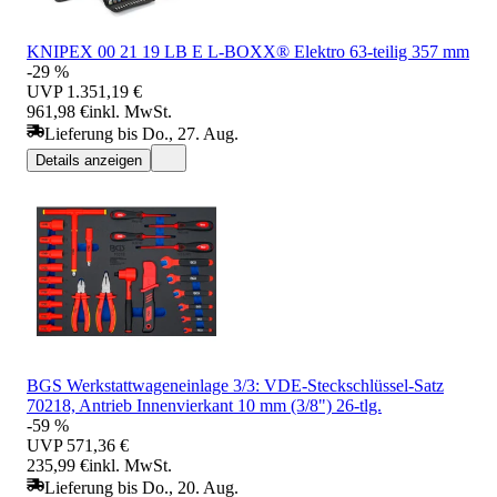
KNIPEX 00 21 19 LB E L-BOXX® Elektro 63-teilig 357 mm
-29 %
UVP
1.351,19 €
961,98 €
inkl. MwSt.
Lieferung bis Do., 27. Aug.
Details anzeigen
BGS Werkstattwageneinlage 3/3: VDE-Steckschlüssel-Satz
70218, Antrieb Innenvierkant 10 mm (3/8") 26-tlg.
-59 %
UVP
571,36 €
235,99 €
inkl. MwSt.
Lieferung bis Do., 20. Aug.