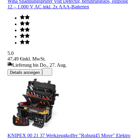
Wiha Spannungsprüfer Volt Detector, berührungslos, einpolig
12 – 1.000 V AC inkl. 2x AAA-Batterien
5.0
47,49 €
inkl. MwSt.
Lieferung bis Do., 27. Aug.
Details anzeigen
KNIPEX 00 21 37 Werkzeugkoffer "Robust45 Move" Elektro