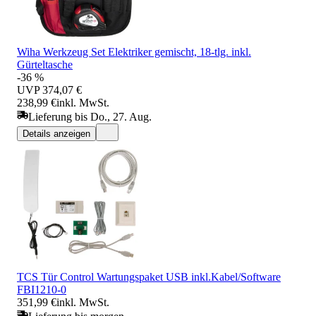
Wiha Werkzeug Set Elektriker gemischt, 18-tlg. inkl.
Gürteltasche
-36 %
UVP
374,07 €
238,99 €
inkl. MwSt.
Lieferung bis Do., 27. Aug.
Details anzeigen
TCS Tür Control Wartungspaket USB inkl.Kabel/Software
FBI1210-0
351,99 €
inkl. MwSt.