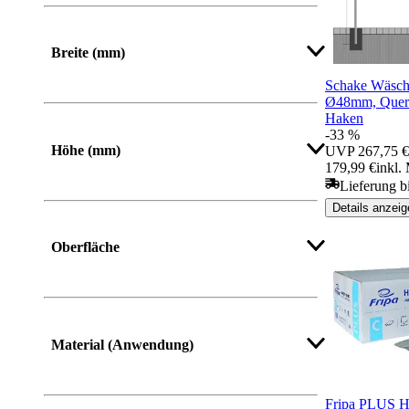
Von
Bis
Breite (mm)
Schake Wäsch
Ø48mm, Quers
Von
Bis
Haken
-33 %
Höhe (mm)
UVP
267,75 €
179,99 €
inkl.
Lieferung b
Von
Bis
Details anzeig
Oberfläche
Material (Anwendung)
Fripa PLUS H