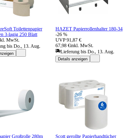
reSoft Toilettenpapier
HAZET Papierrollenhalter 180-34
en 3-lagig 250 Blatt
-26 %
nkl. MwSt.
UVP
91,87 €
67,98 €
inkl. MwSt.
ung bis Do., 13. Aug.
Lieferung bis Do., 13. Aug.
anzeigen
Details anzeigen
papier Großrolle 280m
Scott gerollte Papierhandtücher