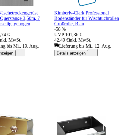
äschetrockengerüst
Kimberly-Clark Professional
uerstange 3,50m, 7
Bodenständer für Wischtuchrollen
seitig, gebogen
Großrolle, Blau
-58 %
,74 €
UVP
101,36 €
inkl. MwSt.
42,49 €
inkl. MwSt.
ung bis Mi., 19. Aug.
Lieferung bis Mi., 12. Aug.
anzeigen
Details anzeigen