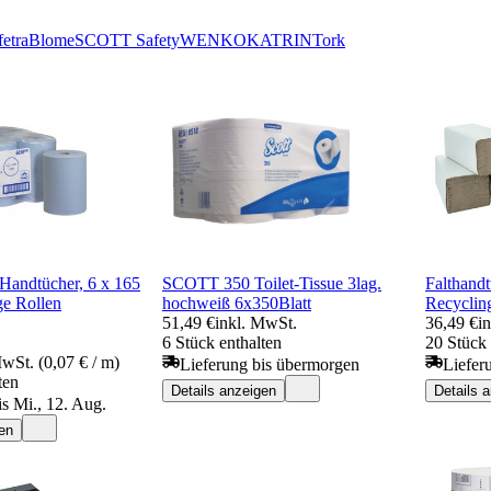
fetra
Blome
SCOTT Safety
WENKO
KATRIN
Tork
-Handtücher, 6 x 165
SCOTT 350 Toilet-Tissue 3lag.
Falthandt
ge Rollen
hochweiß 6x350Blatt
Recyclin
51,49 €
inkl. MwSt.
36,49 €
i
6 Stück enthalten
20 Stück 
MwSt. (0,07 € / m)
Lieferung bis übermorgen
Liefer
ten
Details anzeigen
Details 
is Mi., 12. Aug.
en