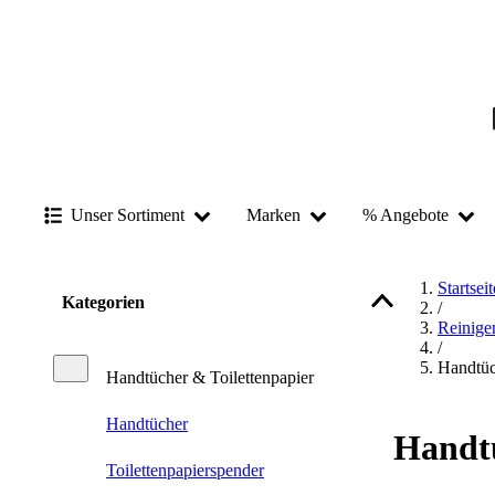
Unser Sortiment
Marken
% Angebote
Startseit
Kategorien
/
Reinige
/
Handtüc
Handtücher & Toilettenpapier
Handtücher
Handtü
Toilettenpapierspender