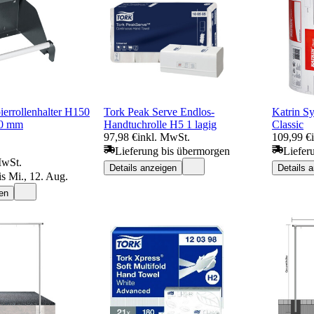
ierrollenhalter H150
Tork Peak Serve Endlos-
Katrin S
20 mm
Handtuchrolle H5 1 lagig
Classic
97,98 €
inkl. MwSt.
109,99 €
Lieferung bis übermorgen
Liefer
MwSt.
Details anzeigen
Details 
is Mi., 12. Aug.
en