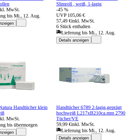
ollen
Slimroll , weiß, 1-lagig
nkl. MwSt.
-45 %
UVP
105,06 €
ung bis Mi., 12. Aug.
57,49 €
inkl. MwSt.
anzeigen
6 Stück enthalten
Lieferung bis Mi., 12. Aug.
Details anzeigen
tura Handtücher klein
Handtücher 6789 2-lagig,geprägt
eiß
hochweiß L217xB210ca.mm 2790
nkl. MwSt.
Tücher/VE
59,99 €
inkl. MwSt.
ung bis übermorgen
Lieferung bis Mi., 12. Aug.
anzeigen
Details anzeigen