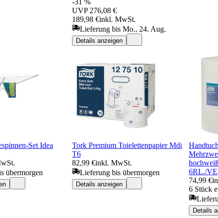
-31 %
UVP
276,08 €
189,98 €
inkl. MwSt.
Lieferung bis Mo., 24. Aug.
Details anzeigen
spinnen-Set Idea
Tork Premium Toielettenpapier Mdi
Handtuc
T6
Mehrzwec
MwSt.
82,99 €
inkl. MwSt.
hochwei
6RL./VE
is übermorgen
Lieferung bis übermorgen
74,99 €
i
en
Details anzeigen
6 Stück e
Liefer
Details 