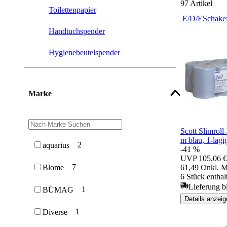
97
Artikel
Toilettenpapier
E/D/E
Schake
Handtuchspender
Hygienebeutelspender
Marke
Scott Slimroll
m blau, 1-lagi
2
aquarius
-41 %
UVP
105,06 €
7
61,49 €
inkl. 
Blome
6 Stück enthal
Lieferung b
1
BÜMAG
Details anzeig
1
Diverse