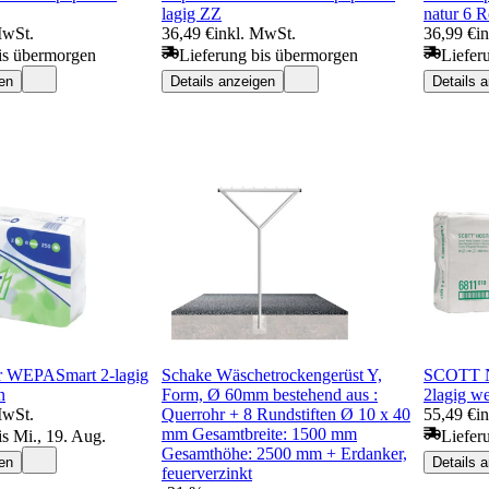
lagig ZZ
natur 6 R
MwSt.
36,49 €
inkl. MwSt.
36,99 €
i
is übermorgen
Lieferung bis übermorgen
Liefer
en
Details anzeigen
Details 
er WEPASmart 2-lagig
Schake Wäschetrockengerüst Y,
SCOTT Na
n
Form, Ø 60mm bestehend aus :
2lagig w
MwSt.
Querrohr + 8 Rundstiften Ø 10 x 40
55,49 €
i
mm Gesamtbreite: 1500 mm
is Mi., 19. Aug.
Liefer
Gesamthöhe: 2500 mm + Erdanker,
en
Details 
feuerverzinkt