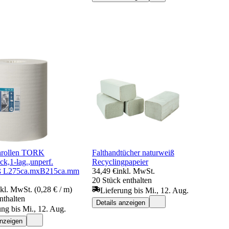
hrollen TORK
Falthandtücher naturweiß
k,1-lag.,unperf.
Recyclingpapeier
ß L275ca.mxB215ca.mm
34,49 €
inkl. MwSt.
20 Stück enthalten
nkl. MwSt. (0,28 € / m)
Lieferung bis Mi., 12. Aug.
nthalten
Details anzeigen
ung bis Mi., 12. Aug.
anzeigen