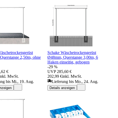
äschetrockengerüst
Schake Wäschetrockengerüst
uerstange 2,50m, ohne
Ø48mm, Querstange 3,00m, 6
Haken einseitig, gebogen
-29 %
,62 €
UVP
285,60 €
inkl. MwSt.
202,99 €
inkl. MwSt.
ung bis Mi., 19. Aug.
Lieferung bis Mo., 24. Aug.
anzeigen
Details anzeigen