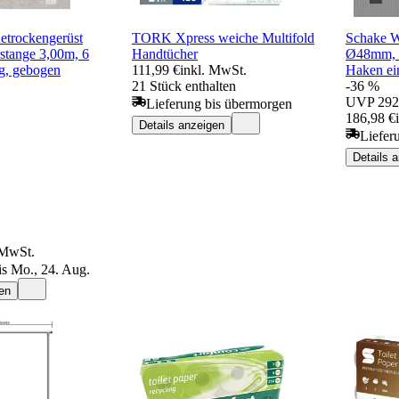
etrockengerüst
TORK Xpress weiche Multifold
Schake W
tange 3,00m, 6
Handtücher
Ø48mm, Q
ig, gebogen
111,99 €
inkl. MwSt.
Haken ein
21 Stück enthalten
-36 %
UVP
292
Lieferung bis übermorgen
186,98 €
Details anzeigen
Liefer
Details 
 MwSt.
is Mo., 24. Aug.
en