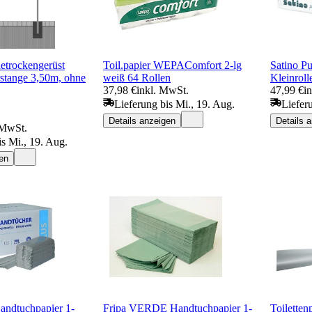
etrockengerüst
Toil.papier WEPAComfort 2-lg
Satino Pu
tange 3,50m, ohne
weiß 64 Rollen
Kleinroll
37,98 €
inkl. MwSt.
47,99 €
i
Lieferung bis Mi., 19. Aug.
Liefer
Details anzeigen
Details 
 MwSt.
is Mi., 19. Aug.
en
andtuchpapier 1-
Fripa VERDE Handtuchpapier 1-
Toiletten