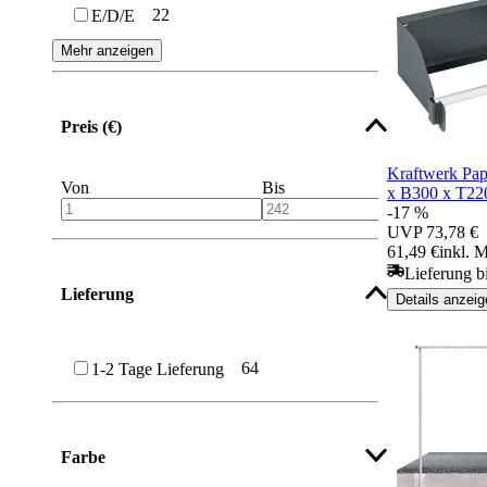
22
E/D/E
Mehr anzeigen
Preis (€)
Kraftwerk Pap
Von
Bis
x B300 x T2
-17 %
UVP
73,78 €
61,49 €
inkl. 
Lieferung b
Lieferung
Details anzeig
64
1-2 Tage Lieferung
Farbe