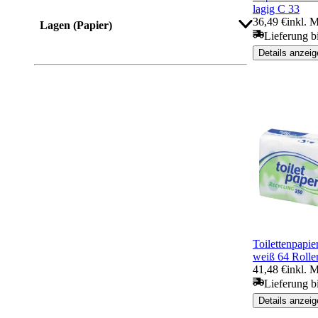
lagig C 33
36,49 €
inkl. 
Lagen (Papier)
Lieferung b
Details anzeig
Toilettenpapi
weiß 64 Rolle
41,48 €
inkl. 
Lieferung b
Details anzeig