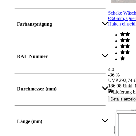
Schake Wäsch
Ø60mm, Quers
Haken einseit
Farbausprägung
RAL-Nummer
4.0
-36 %
UVP
292,74 €
186,98 €
inkl.
Durchmesser (mm)
Lieferung b
Details anzeig
Länge (mm)