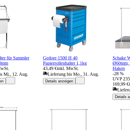
lter für Sammler
Gedore 1500 H 40
Schake W
80mm
Papierrollenhalter 1,1kg
Ø60mm, Q
MwSt.
43,49 €
inkl. MwSt.
Haken
-28 %
is Mi., 12. Aug.
Lieferung bis Mo., 31. Aug.
UVP
235
en
Details anzeigen
169,99 €
Liefer
Details 