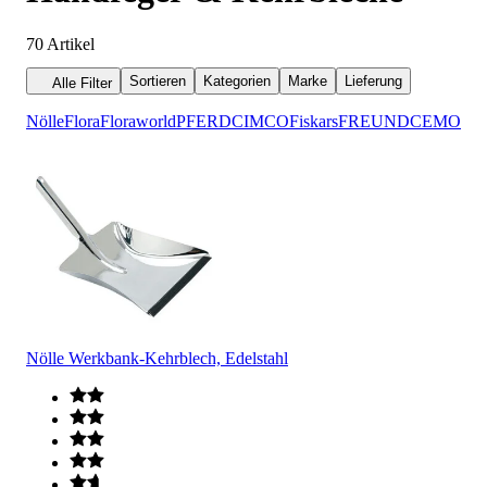
70
Artikel
Sortieren
Kategorien
Marke
Lieferung
Alle Filter
Nölle
Flora
Floraworld
PFERD
CIMCO
Fiskars
FREUND
CEMO
Nölle Werkbank-Kehrblech, Edelstahl