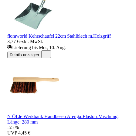
floraworld Kehrschaufel 22cm Stahlblech m.Holzgriff
3,77 €
exkl. MwSt.
Lieferung bis Mo., 10. Aug.
Details anzeigen
N ÖLle Werkbank Handbesen Arenga-Elaston-Mischung,
Länge: 280 mm
-55 %
UVP
4,45 €