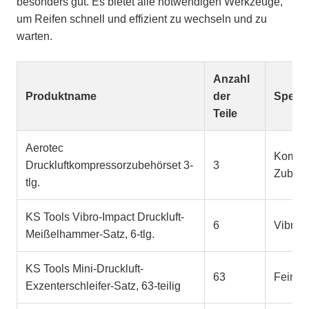
besonders gut. Es bietet alle notwendigen Werkzeuge,
um Reifen schnell und effizient zu wechseln und zu
warten.
Anzahl
Produktname
der
Spezia
Teile
Aerotec
Kompre
Druckluftkompressorzubehörset 3-
3
Zubeh
tlg.
KS Tools Vibro-Impact Druckluft-
6
Vibrat
Meißelhammer-Satz, 6-tlg.
KS Tools Mini-Druckluft-
63
Feinsch
Exzenterschleifer-Satz, 63-teilig