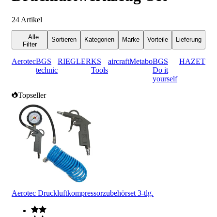
24
Artikel
Alle
Sortieren
Kategorien
Marke
Vorteile
Lieferung
Filter
Aerotec
BGS
RIEGLER
KS
aircraft
Metabo
BGS
HAZET
technic
Tools
Do it
yourself
Topseller
Aerotec Druckluftkompressorzubehörset 3-tlg.