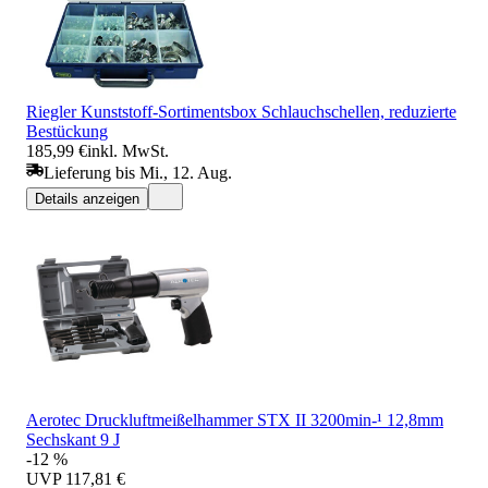
Riegler Kunststoff-Sortimentsbox Schlauchschellen, reduzierte
Bestückung
185,99 €
inkl. MwSt.
Lieferung bis Mi., 12. Aug.
Details anzeigen
Aerotec Druckluftmeißelhammer STX II 3200min-¹ 12,8mm
Sechskant 9 J
-12 %
UVP
117,81 €