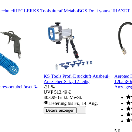
echnic
RIEGLER
KS Tools
aircraft
Metabo
BGS Do it yourself
HAZET
KS Tools Profi-Druckluft-Ausbeul-
Aerotec R
Auszieher-Satz, 12-teilig
12bar/8
ressorzubehörset 3-
-21 %
Anzeige/
UVP
513,49 €
403,99 €
inkl. MwSt.
Lieferung bis Fr., 14. Aug.
Details anzeigen
5.0