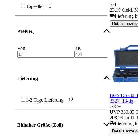
5.0
1
Topseller
23,19 €
inkl. 
Lieferung b
Details anzeig
Preis (€)
Von
Bis
Lieferung
BGS Druckluft
12
1-2 Tage Lieferung
3327, 13-tlg.
-39 %
UVP
339,85 €
208,99 €
inkl.
Lieferung b
Bithalter Größe (Zoll)
Details anzeig