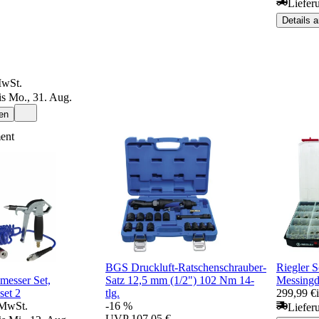
Lieferu
Details 
MwSt.
is Mo., 31. Aug.
en
ent
BGS Druckluft-Ratschenschrauber-
Riegler 
messer Set,
Satz 12,5 mm (1/2") 102 Nm 14-
Messingdr
set 2
tlg.
299,99 €
 MwSt.
-16 %
Liefer
UVP
107,05 €