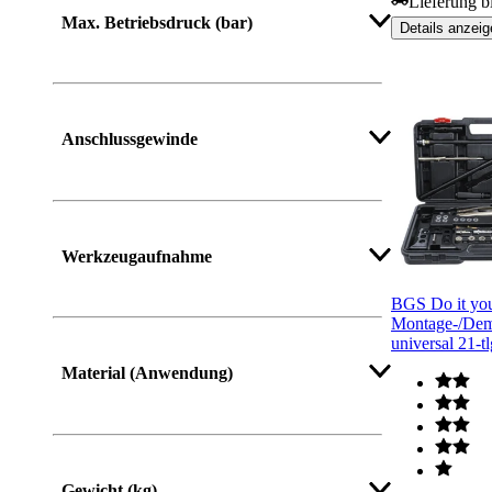
Lieferung b
Max. Betriebsdruck (bar)
Details anzeig
Anschlussgewinde
Werkzeugaufnahme
BGS Do it your
Montage-/Dem
universal 21-tl
Material (Anwendung)
Gewicht (kg)