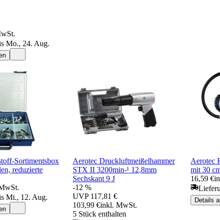
MwSt.
is Mo., 24. Aug.
en
stoff-Sortimentsbox
Aerotec Druckluftmeißelhammer
Aerotec R
en, reduzierte
STX II 3200min-¹ 12,8mm
mit 30 c
Sechskant 9 J
16,59 €
i
 MwSt.
-12 %
Liefer
UVP
117,81 €
is Mi., 12. Aug.
Details 
103,99 €
inkl. MwSt.
en
5 Stück enthalten