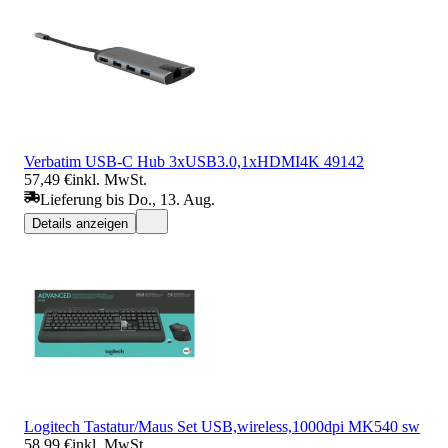
Verbatim USB-C Hub 3xUSB3.0,1xHDMI4K 49142
57,49 €
inkl. MwSt.
Lieferung bis Do., 13. Aug.
Details anzeigen
Logitech Tastatur/Maus Set USB,wireless,1000dpi MK540 sw
58,99 €
inkl. MwSt.