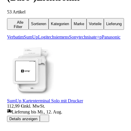
53
Artikel
Alle
Sortieren
Kategorien
Marke
Vorteile
Lieferung
Filter
Verbatim
SumUp
Logitech
siemens
Sony
technisat
e+p
Panasonic
SumUp Kartenterminal Solo mit Drucker
112,99 €
inkl. MwSt.
Lieferung bis Mi., 12. Aug.
Details anzeigen