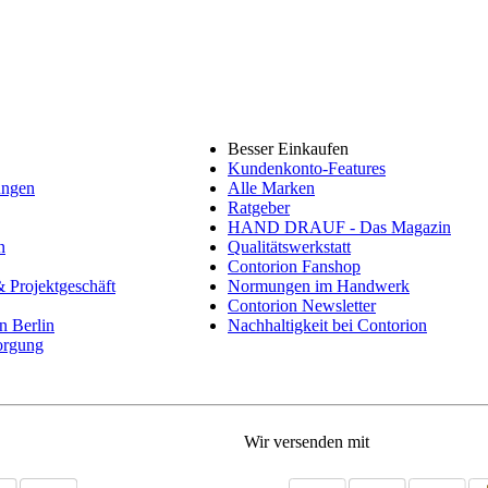
Besser Einkaufen
Kundenkonto-Features
ungen
Alle Marken
Ratgeber
HAND DRAUF - Das Magazin
n
Qualitätswerkstatt
Contorion Fanshop
 Projektgeschäft
Normungen im Handwerk
Contorion Newsletter
in Berlin
Nachhaltigkeit bei Contorion
orgung
Wir versenden mit